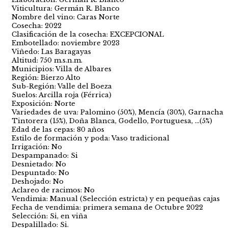
Viticultura: Germán R. Blanco
Nombre del vino: Caras Norte
Cosecha: 2022
Clasificación de la cosecha: EXCEPCIONAL
Embotellado: noviembre 2023
Viñedo: Las Baragayas
Altitud: 750 m.s.n.m.
Municipios: Villa de Albares
Región: Bierzo Alto
Sub-Región: Valle del Boeza
Suelos: Arcilla roja (Férrica)
Exposición: Norte
Variedades de uva: Palomino (50%), Mencía (30%), Garnacha
Tintorera (15%), Doña Blanca, Godello, Portuguesa, ...(5%)
Edad de las cepas: 80 años
Estilo de formación y poda: Vaso tradicional
Irrigación: No
Despampanado: Si
Desnietado: No
Despuntado: No
Deshojado: No
Aclareo de racimos: No
Vendimia: Manual (Selección estricta) y en pequeñas cajas
Fecha de vendimia: primera semana de Octubre 2022
Selección: Si, en viña
Despalillado: Si.