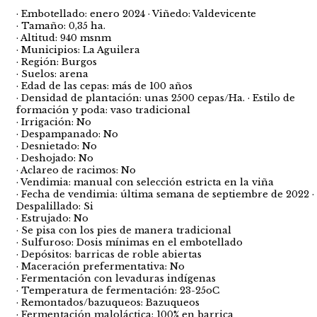
· Embotellado: enero 2024 · Viñedo: Valdevicente
· Tamaño: 0,35 ha.
· Altitud: 940 msnm
· Municipios: La Aguilera
· Región: Burgos
· Suelos: arena
· Edad de las cepas: más de 100 años
· Densidad de plantación: unas 2500 cepas/Ha. · Estilo de
formación y poda: vaso tradicional
· Irrigación: No
· Despampanado: No
· Desnietado: No
· Deshojado: No
· Aclareo de racimos: No
· Vendimia: manual con selección estricta en la viña
· Fecha de vendimia: última semana de septiembre de 2022 ·
Despalillado: Si
· Estrujado: No
· Se pisa con los pies de manera tradicional
· Sulfuroso: Dosis mínimas en el embotellado
· Depósitos: barricas de roble abiertas
· Maceración prefermentativa: No
· Fermentación con levaduras indígenas
· Temperatura de fermentación: 23-25oC
· Remontados/bazuqueos: Bazuqueos
· Fermentación maloláctica: 100% en barrica