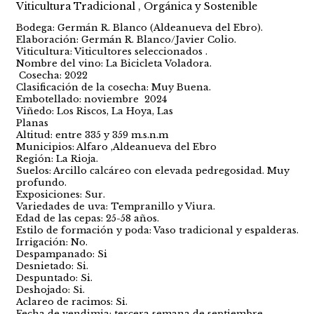
Viticultura Tradicional , Orgánica y Sostenible
Bodega: Germán R. Blanco (Aldeanueva del Ebro).
Elaboración: Germán R. Blanco/Javier Colio.
Viticultura: Viticultores seleccionados .
Nombre del vino: La Bicicleta Voladora.
Cosecha: 2022
Clasificación de la cosecha: Muy Buena.
Embotellado: noviembre 2024
Viñedo: Los Riscos, La Hoya, Las
Planas
Altitud: entre 335 y 359 m.s.n.m
Municipios: Alfaro ,Aldeanueva del Ebro
Región: La Rioja.
Suelos: Arcillo calcáreo con elevada pedregosidad. Muy
profundo.
Exposiciones: Sur.
Variedades de uva: Tempranillo y Viura.
Edad de las cepas: 25-58 años.
Estilo de formación y poda: Vaso tradicional y espalderas.
Irrigación: No.
Despampanado: Si
Desnietado: Si.
Despuntado: Si.
Deshojado: Si.
Aclareo de racimos: Si.
Fecha de vendimia: tercera semana de septiembre