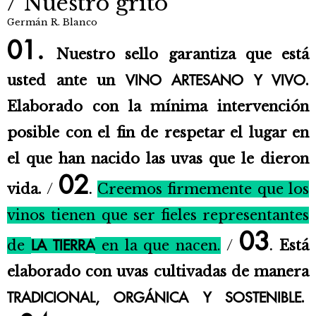
Nuestro grito
Germán R. Blanco
01.
Nuestro sello garantiza que está
usted ante un
.
VINO ARTESANO Y VIVO
Elaborado con la mínima intervención
posible con el fin de respetar el lugar en
el que han nacido las uvas que le dieron
02
vida.
/
Creemos firmemente que los
.
vinos tienen que ser fieles representantes
03
de
en la que nacen.
/
Está
LA TIERRA
.
elaborado con uvas cultivadas de manera
.
TRADICIONAL, ORGÁNICA Y SOSTENIBLE