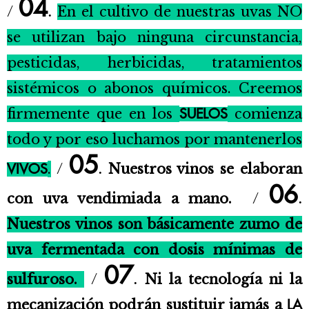
04
/
En el cultivo de nuestras uvas NO
.
se utilizan bajo ninguna circunstancia,
pesticidas, herbicidas, tratamientos
sistémicos o abonos químicos. Creemos
firmemente que en los
comienza
SUELOS
todo y por eso luchamos por mantenerlos
05
.
/
Nuestros vinos se elaboran
VIVOS
.
06
con uva vendimiada a mano.
/
.
Nuestros vinos son básicamente zumo de
uva fermentada con dosis mínimas de
07
sulfuroso.
/
Ni la tecnología ni la
.
mecanización podrán sustituir jamás a
LA