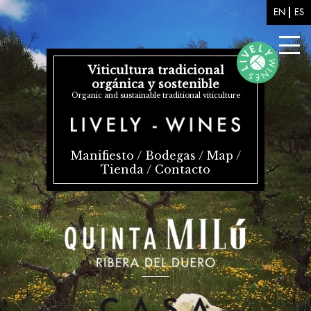
Pasar al contenido principal
EN
ES
Viticultura tradicional
orgánica y sostenible
Organic and sustainable traditional viticulture
Manifiesto
/
Bodegas
/
Map
/
Tienda
/
Contacto